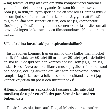
– Jag föreställer mig att även om mina kompositioner varierar i
genre, finns det en underliggande röst som förblir konsekvent.
Som jag sa tidigare, rytm spelar alltid en stor roll i Cantrips musik,
liksom ljud som framkallar filmiska bilder. Jag gillar att föreställa
mig mina låtar som scener i en film, och när jag komponerar
försöker jag föreställa mig hur den scenen skulle låta. Lite som att
omvända ingenjörskonsten av ett film-soundtrack från bilder i mitt
huvud.
Vilka är dina huvudsakliga inspirationskällor?
– Inspirationen kommer från en mängd olika källor, men mycket
musik från slutet av 60-talet till mitten av 80-talet spelar definitivt
en stor roll i de ljud och den kompositionsstil som jag gillar. Jag
älskar Bossa Nova och brasiliansk musik, jag älskar funk och soul
och boogie, och jag älskar äldre låtar som hiphop-producenter
samplar. Jag älskar också folk-musik och berättande, vilket jag
känner knyter an till poesi och litteratur också.
Albumomslaget är vackert och fascinerande, inte olikt
musiken; de utgör ett effektivt par. Vem är konstnären
bakom det?
– Det är fantastiskt, inte sant? Dougal Morrison är konstnären