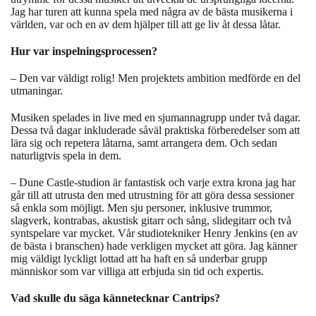
Jag har turen att kunna spela med några av de bästa musikerna i
världen, var och en av dem hjälper till att ge liv åt dessa låtar.
Hur var inspelningsprocessen?
– Den var väldigt rolig! Men projektets ambition medförde en del
utmaningar.
Musiken spelades in live med en sjumannagrupp under två dagar.
Dessa två dagar inkluderade såväl praktiska förberedelser som att
lära sig och repetera låtarna, samt arrangera dem. Och sedan
naturligtvis spela in dem.
– Dune Castle-studion är fantastisk och varje extra krona jag har
går till att utrusta den med utrustning för att göra dessa sessioner
så enkla som möjligt. Men sju personer, inklusive trummor,
slagverk, kontrabas, akustisk gitarr och sång, slidegitarr och två
syntspelare var mycket. Vår studiotekniker Henry Jenkins (en av
de bästa i branschen) hade verkligen mycket att göra. Jag känner
mig väldigt lyckligt lottad att ha haft en så underbar grupp
människor som var villiga att erbjuda sin tid och expertis.
Vad skulle du säga kännetecknar Cantrips?