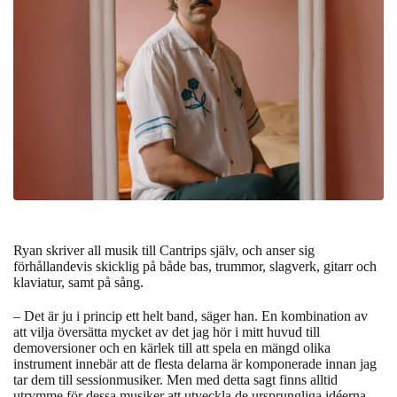
Ryan skriver all musik till Cantrips själv, och anser sig
förhållandevis skicklig på både bas, trummor, slagverk, gitarr och
klaviatur, samt på sång.
– Det är ju i princip ett helt band, säger han. En kombination av
att vilja översätta mycket av det jag hör i mitt huvud till
demoversioner och en kärlek till att spela en mängd olika
instrument innebär att de flesta delarna är komponerade innan jag
tar dem till sessionmusiker. Men med detta sagt finns alltid
utrymme för dessa musiker att utveckla de ursprungliga idéerna.