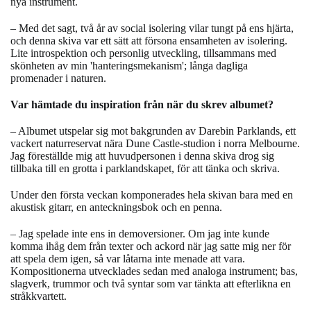
nya instrument.
– Med det sagt, två år av social isolering vilar tungt på ens hjärta,
och denna skiva var ett sätt att försona ensamheten av isolering.
Lite introspektion och personlig utveckling, tillsammans med
skönheten av min 'hanteringsmekanism'; långa dagliga
promenader i naturen.
Var hämtade du inspiration från när du skrev albumet?
– Albumet utspelar sig mot bakgrunden av Darebin Parklands, ett
vackert naturreservat nära Dune Castle-studion i norra Melbourne.
Jag föreställde mig att huvudpersonen i denna skiva drog sig
tillbaka till en grotta i parklandskapet, för att tänka och skriva.
Under den första veckan komponerades hela skivan bara med en
akustisk gitarr, en anteckningsbok och en penna.
– J
ag spelade inte ens in demoversioner. Om jag inte kunde
komma ihåg dem från texter och ackord när jag satte mig ner för
att spela dem igen, så var låtarna inte menade att vara.
Kompositionerna utvecklades sedan med analoga instrument; bas,
slagverk, trummor och två syntar som var tänkta att efterlikna en
stråkkvartett.