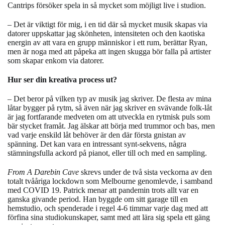
Cantrips försöker spela in så mycket som möjligt live i studion.
–
Det är viktigt för mig, i en tid där så mycket musik skapas via
datorer uppskattar jag skönheten, intensiteten och den kaotiska
energin av att vara en grupp människor i ett rum, berättar Ryan,
men är noga med att påpeka att ingen skugga bör falla på artister
som skapar enkom via datorer.
Hur ser din kreativa process ut?
– Det beror på vilken typ av musik jag skriver. De flesta av mina
låtar bygger på rytm, så även när jag skriver en svävande folk-låt
är jag fortfarande medveten om att utveckla en rytmisk puls som
bär stycket framåt. Jag älskar att börja med trummor och bas, men
vad varje enskild låt behöver är den där första gnistan av
spänning. Det kan vara en intressant synt-sekvens, några
stämningsfulla ackord på pianot, eller till och med en sampling.
From A Darebin Cave
skrevs under de två sista veckorna av den
totalt tvååriga lockdown som Melbourne genomlevde, i samband
med COVID 19. Patrick menar att pandemin trots allt var en
ganska givande period. Han byggde om sitt garage till en
hemstudio, och spenderade i regel 4-6 timmar varje dag med att
förfina sina studiokunskaper, samt med att lära sig spela ett gäng