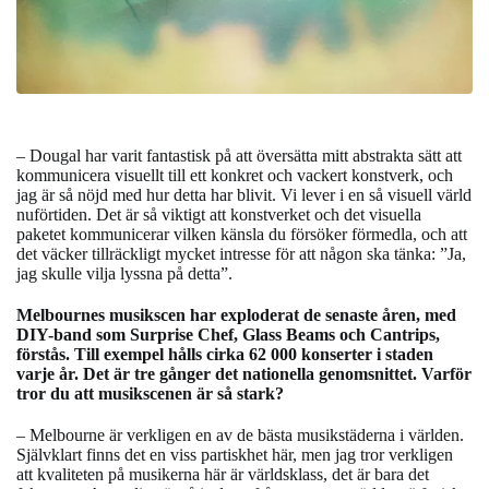
– Dougal har varit fantastisk på att översätta mitt abstrakta sätt att
kommunicera visuellt till ett konkret och vackert konstverk, och
jag är så nöjd med hur detta har blivit. Vi lever i en så visuell värld
nuförtiden. Det är så viktigt att konstverket och det visuella
paketet kommunicerar vilken känsla du försöker förmedla, och att
det väcker tillräckligt mycket intresse för att någon ska tänka: ”Ja,
jag skulle vilja lyssna på detta”.
Melbournes musikscen har exploderat de senaste åren, med
DIY-band som Surprise Chef, Glass Beams och Cantrips,
förstås. Till exempel hålls cirka 62 000 konserter i staden
varje år. Det är tre gånger det nationella genomsnittet. Varför
tror du att musikscenen är så stark?
– Melbourne är verkligen en av de bästa musikstäderna i världen.
Självklart finns det en viss partiskhet här, men jag tror verkligen
att kvaliteten på musikerna här är världsklass, det är bara det