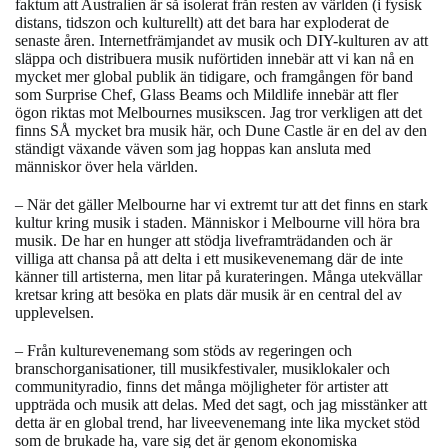
faktum att Australien är så isolerat från resten av världen (i fysisk
distans, tidszon och kulturellt) att det bara har exploderat de
senaste åren. Internetfrämjandet av musik och DIY-kulturen av att
släppa och distribuera musik nuförtiden innebär att vi kan nå en
mycket mer global publik än tidigare, och framgången för band
som Surprise Chef, Glass Beams och Mildlife innebär att fler
ögon riktas mot Melbournes musikscen. Jag tror verkligen att det
finns SÅ mycket bra musik här, och Dune Castle är en del av den
ständigt växande väven som jag hoppas kan ansluta med
människor över hela världen.
– När det gäller Melbourne har vi extremt tur att det finns en stark
kultur kring musik i staden. Människor i Melbourne vill höra bra
musik. De har en hunger att stödja liveframträdanden och är
villiga att chansa på att delta i ett musikevenemang där de inte
känner till artisterna, men litar på kurateringen. Många utekvällar
kretsar kring att besöka en plats där musik är en central del av
upplevelsen.
– Från kulturevenemang som stöds av regeringen och
branschorganisationer, till musikfestivaler, musiklokaler och
communityradio, finns det många möjligheter för artister att
uppträda och musik att delas. Med det sagt, och jag misstänker att
detta är en global trend, har liveevenemang inte lika mycket stöd
som de brukade ha, vare sig det är genom ekonomiska