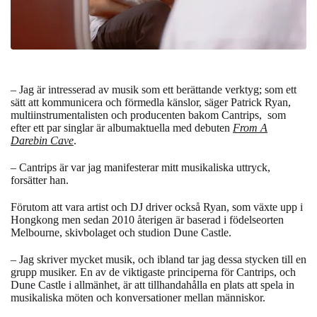
– Jag är intresserad av musik som ett berättande verktyg; som ett
sätt att kommunicera och förmedla känslor, säger
Patrick Ryan,
multiinstrumentalisten och producenten bakom Cantrips, som
efter ett par singlar är albumaktuella med debuten
From A
Darebin Cave
.
– Cantrips är var jag manifesterar mitt musikaliska uttryck,
forsätter han.
Förutom att vara artist och DJ driver också Ryan, som växte upp i
Hongkong men sedan 2010 återigen är baserad i födelseorten
Melbourne, skivbolaget och studion Dune Castle.
–
Jag skriver mycket musik, och ibland tar jag dessa stycken till en
grupp musiker. En av de viktigaste principerna för Cantrips, och
Dune Castle i allmänhet, är att tillhandahålla en plats att spela in
musikaliska möten och konversationer mellan människor.