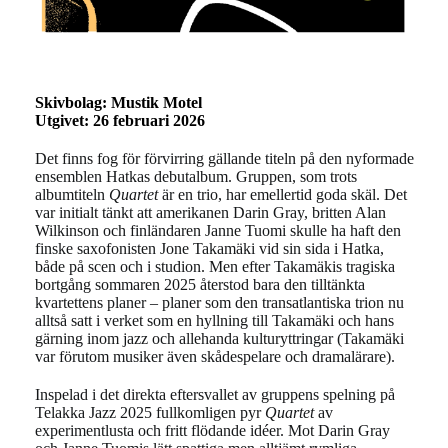
Skivbolag: Mustik Motel
Utgivet: 26 februari 2026
Det finns fog för förvirring gällande titeln på den nyformade
ensemblen Hatkas debutalbum. Gruppen, som trots
albumtiteln
Quartet
är en trio, har emellertid goda skäl. Det
var initialt tänkt att amerikanen Darin Gray, britten Alan
Wilkinson och finländaren Janne Tuomi skulle ha haft den
finske saxofonisten Jone Takamäki vid sin sida i Hatka,
både på scen och i studion. Men efter Takamäkis tragiska
bortgång sommaren 2025 återstod bara den tilltänkta
kvartettens planer – planer som den transatlantiska trion nu
alltså satt i verket som en hyllning till Takamäki och hans
gärning inom jazz och allehanda kulturyttringar (Takamäki
var förutom musiker även skådespelare och dramalärare).
Inspelad i det direkta eftersvallet av gruppens spelning på
Telakka Jazz 2025 fullkomligen pyr
Quartet
av
experimentlusta och fritt flödande idéer. Mot Darin Gray