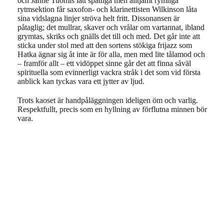
och Janne Tuomis lätt spattiga men alltjämt rymliga
rytmsektion får saxofon- och klarinettisten Wilkinson låta
sina vidslagna linjer ströva helt fritt. Dissonansen är
påtaglig; det mullrar, skaver och vrålar om vartannat, ibland
grymtas, skriks och gnälls det till och med. Det går inte att
sticka under stol med att den sortens stökiga frijazz som
Hatka ägnar sig åt inte är för alla, men med lite tålamod och
– framför allt – ett vidöppet sinne går det att finna såväl
spirituella som evinnerligt vackra stråk i det som vid första
anblick kan tyckas vara ett jytter av ljud.
Trots kaoset är handpåläggningen ideligen öm och varlig.
Respektfullt, precis som en hyllning av förflutna minnen bör
vara.