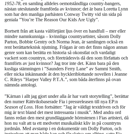
1952-78
, en samling alldeles oemotståndliga country-bangers,
nästan uteslutande framförda av kvinnor; det är bara Loretta Lynn
som har den manliga parhästen Conway Twitty vid sin sida på
geniala ”You’re The Reason Our Kids Are Ugly”.
Bortsett från att kasta välförtjänt ljus över en handfull – mer eller
mindre namnkunniga – kvinnliga countryartister, såsom Dolly
Parton, Bobbie Gentry och Norma Jean, är samlingen också en
rent berättarteknisk njutning. Frågan är om det finns någon annan
genre som kan berätta en historia så okonstlat och vardaligt
vackert som countryn, och företrädesvis då den som författats och
framförts av just kvinnor? Jag tror inte det. Känn bara på den
kusliga stämningen i ”Saunders Ferry Lane” av Sammi Smith,
eller nicka inkännande åt den hyckleriblottande novellen i Jeanne
C. Rileys ”Harper Valley P.T.A.”, som båda återfinns på ovan
nämnda antologi.
”Kärnan i allt jag gjort under alla år har varit storytelling”, berättar
den numer Rättviksbaserade Fia i pressreleasen till nya EP:n
Season of Loss.
Hon
fortsätter: ”Jag är väldigt textdriven och för
mig är text bland det mest intressanta i musik”. Med andra ord
fanns redan den mest grundläggande hörnstenen i Fias artisteri, då
hon nu valt att ta ett medvetet musikaliskt kliv in på countryns
jordmån. Med avstamp i en dokumentär om Dolly Parton, och
ingivelsen att man både kan och får skriva om allting, satte Fia –