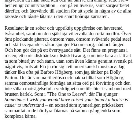
helt enligt countrytradition – ord på en livskris, samt sorgearbetet
därefter, och återvände till studion för att spela in några av de allra
rakaste och råaste låtarna i den snart tioåriga karriären.
Resultatet är en sober och uppriktig uppgörelse om havererad
tvåsamhet, samt om den själsliga villervalla den ofta medför.
Över
ömt plockande gitarrer, ömsom vass, ömsom svävande pedal steel
och skirt svepande stråkar sjunger Fia om sorg, nåd och ånger.
Och hon gör det på ett övertygande sätt. Det finns en pregnans i
rösten, ett sorts diskbänksrealistiskt twang, som inte bara är lätt att
ta som bitterljuv och sann, utan som även känns genuint svensk på
något vis, trots att Fia ju rör sig i ett amerikanskt musikarv. Jag
tänker lika ofta på Barbro Högberg, som jag tänker på Dolly
Parton. Det är samma filterlösa och nakna tilltal som Högberg,
samma oemotståndliga förmåga att sätta ord på förvirring och den
inte sällan motsägelsefulla verklighet som tillstöter i samband med
brusten kärlek. Som i ”The One to Leave”, där Fia sjunger:
Sometimes I wish you would have raised your hand / a bruise is
easier to understand
– en textrad som synnerligen pricksäkert
sammanfattar de här fyra låtarnas på samma gång enkla som
komplexa kärna.