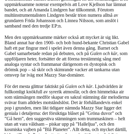
uppmärksamme noterar exempelvis att Love Kjellson har lämnat
bandet, och att Amanda Lindgren har tillkommit. Förutom
multiinstrumentalisten Lindgren består trion numera alltså av
grundaren Frida Johansson och Linnea Nilsson, som anslöt i
samband med den tredje EP:n.
Men den uppmärksamme märker också att mycket är sig likt.
Bland annat har den 1900- och bob hund-bekante Christian Gabel
haft ett par fingrar med i spelet även denna gång. Barnet och
Gabel samarbetade redan på debuten, och på
Galen och kär
, som
uppföljaren heter, fortsätter de att förena trestämmig sång med
analoga syntar och frammanar därigenom en dystopisk och
drömsk pop – så skör och skimrande vacker att tankarna utan
omsvep far iväg mot Mazzy Star-domäner.
För det mesta glittrar faktiskt på
Galen och kär
.
Ljudvärlden är
fullkomligt knökfull av syrerik atmosfär, och den himmelska air
som stämsången medför skapar en sakral stämning där melodierna
svävar fram alldeles motståndslöst. Det är förhållandevis enkel
pop i grunden, men likt tidigare nämnda Mazzy Star ligger det
geniala i detaljerna: det försiktiga blåset på ”Gröna duvor” och
”Gå hem”, den suggestiva stämningen som trummaskinen – helt
utan att vara våldsam – piskar upp på ”Halleljua”, och den
kosmiska vajben på ”Blå Planeter”. Allt detta, och mycket därtill,