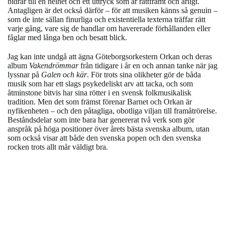
bidrar till en helhet och ett uttryck som är rättframt och ärligt.
Antagligen är det också därför – för att musiken känns så genuin –
som de inte sällan finurliga och existentiella texterna träffar rätt
varje gång, vare sig de handlar om havererade förhållanden eller
fåglar med långa ben och besatt blick.
Jag kan inte undgå att ägna Göteborgsorkestern Orkan och deras
album
Vakendrömmar
från tidigare i år en och annan tanke när jag
lyssnar på
Galen och kär
. För trots sina olikheter gör de båda
musik som har ett slags psykedeliskt arv att tacka, och som
åtminstone bitvis har sina rötter i en svensk folkmusikalisk
tradition. Men det som främst förenar Barnet och Orkan är
nyfikenheten – och den påtagliga, obotliga viljan till framåtrörelse.
Beståndsdelar som inte bara har genererat två verk som gör
anspråk på höga positioner över årets bästa svenska album, utan
som också visar att både den svenska popen och den svenska
rocken trots allt mår väldigt bra.